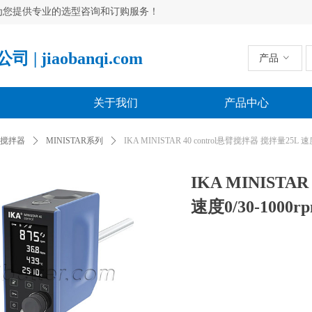
为您提供专业的选型咨询和订购服务！
jiaobanqi.com
产品
ꀁ
关于我们
产品中心
A搅拌器
ꄲ
MINISTAR系列
ꄲ
IKA MINISTAR 40 control悬臂搅拌器 搅拌量25L 速度0
IKA MINISTA
速度0/30-1000r