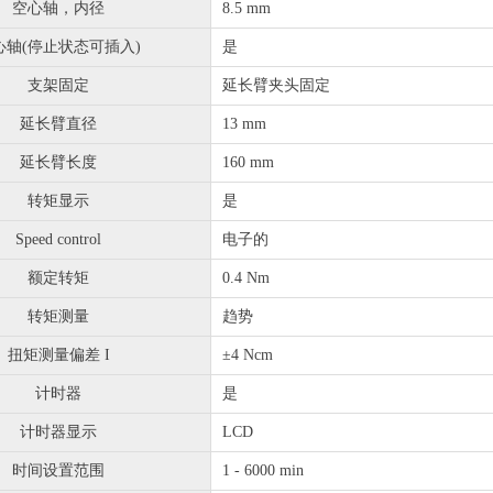
空心轴，内径
8.5 mm
心轴(停止状态可插入)
是
支架固定
延长臂夹头固定
延长臂直径
13 mm
延长臂长度
160 mm
转矩显示
是
Speed control
电子的
额定转矩
0.4 Nm
转矩测量
趋势
扭矩测量偏差 I
±4 Ncm
计时器
是
计时器显示
LCD
时间设置范围
1 - 6000 min