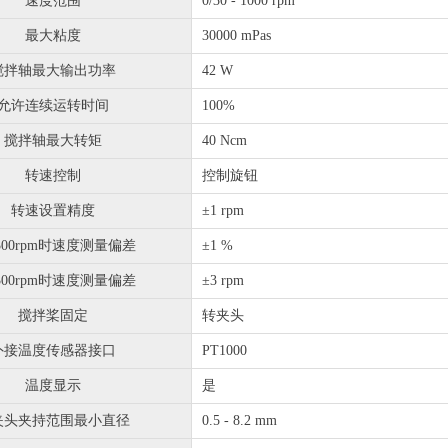
速度范围
0/30 - 1000 rpm
最大粘度
30000 mPas
搅拌轴最大输出功率
42 W
允许连续运转时间
100%
搅拌轴最大转矩
40 Ncm
转速控制
控制旋钮
转速设置精度
±1 rpm
 300rpm时速度测量偏差
±1 %
 300rpm时速度测量偏差
±3 rpm
搅拌桨固定
转夹头
外接温度传感器接口
PT1000
温度显示
是
夹头夹持范围最小直径
0.5 - 8.2 mm