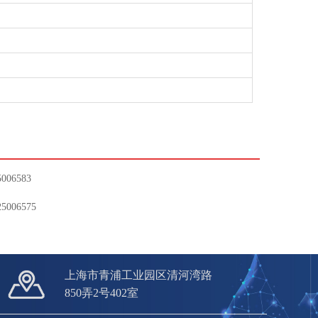
006583
5006575
上海市青浦工业园区清河湾路
850弄2号402室